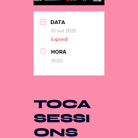
DATA
10 out 2025
Expired!
TEMPO
19:00 - 23:55
TOCA
SESSI
ONS