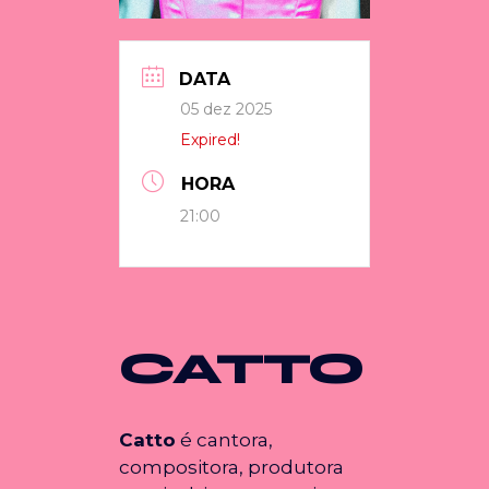
DATA
05 dez 2025
Expired!
TEMPO
21:00 - 23:55
CATTO
Catto
é cantora,
compositora, produtora